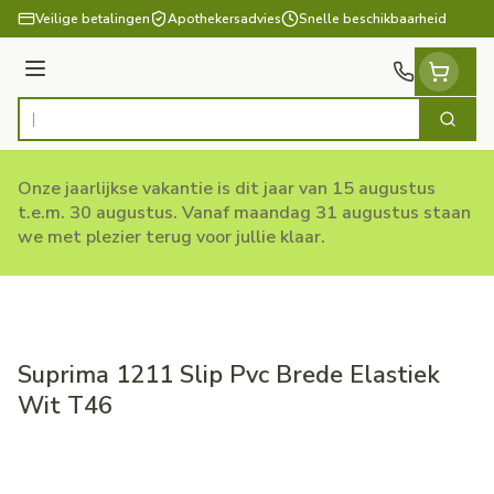
Ga naar de inhoud
Veilige betalingen
Apothekersadvies
Snelle beschikbaarheid
Menu
Zoek
Product, merk, categorie...
Onze jaarlijkse vakantie is dit jaar van 15 augustus
t.e.m. 30 augustus. Vanaf maandag 31 augustus staan
we met plezier terug voor jullie klaar.
Suprima 1211 Slip Pvc Brede Elastiek
Wit T46