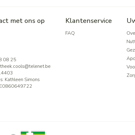
ct met ons op
Klantenservice
Uw
FAQ
Ove
2
Nutt
Gez
Apo
8 08 25
theek.cools@
telenet.be
Voor
14403
Zor
is:
Kathleen Simons
E0860649722