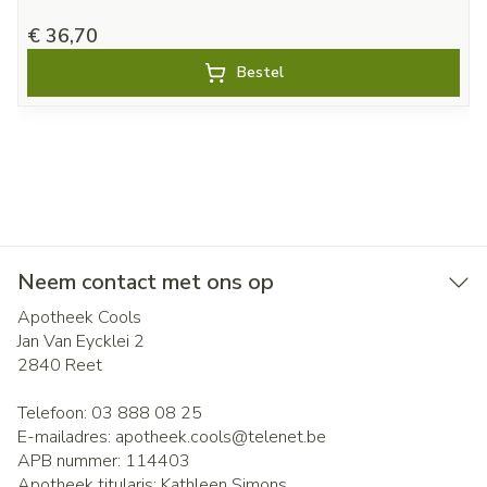
€ 36,70
Bestel
Neem contact met ons op
Apotheek Cools
Jan Van Eycklei 2
2840
Reet
Telefoon:
03 888 08 25
E-mailadres:
apotheek.cools@
telenet.be
APB nummer:
114403
Apotheek titularis:
Kathleen Simons