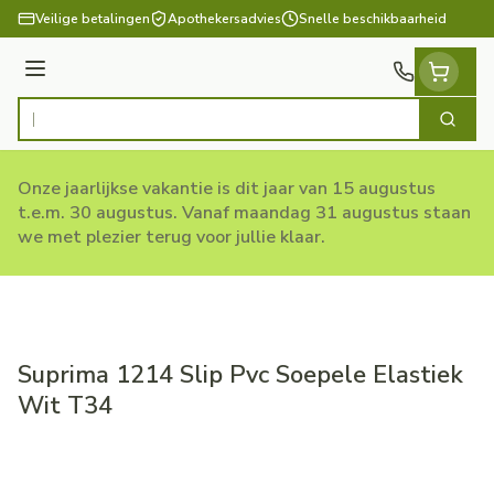
Ga naar de inhoud
Veilige betalingen
Apothekersadvies
Snelle beschikbaarheid
Menu
Zoek
Product, merk, categorie...
Onze jaarlijkse vakantie is dit jaar van 15 augustus
t.e.m. 30 augustus. Vanaf maandag 31 augustus staan
we met plezier terug voor jullie klaar.
Suprima 1214 Slip Pvc Soepele Elastiek
Wit T34