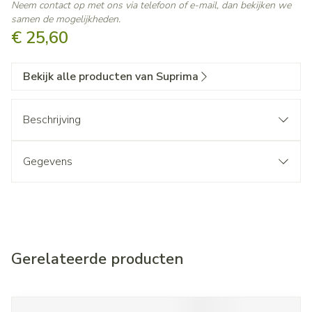
Neem contact op met ons via telefoon of e-mail, dan bekijken we
samen de mogelijkheden.
€ 25,60
Bekijk alle producten van Suprima
Beschrijving
Gegevens
Gerelateerde producten
Navigeren door de elementen van de carrousel is mogelijk met d
Druk om carrousel over te slaan
Druk op om naar carrouselnavigatie te gaan