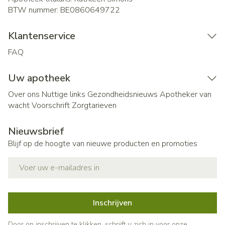
BTW nummer:
BE0860649722
Klantenservice
FAQ
Uw apotheek
Over ons
Nuttige links
Gezondheidsnieuws
Apotheker van
wacht
Voorschrift
Zorgtarieven
Nieuwsbrief
Blijf op de hoogte van nieuwe producten en promoties
E-mail adres
Inschrijven
Door op inschrijven te klikken, schrijft u zich in voor onze