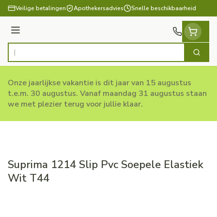
Ga naar de inhoud
Veilige betalingen
Apothekersadvies
Snelle beschikbaarheid
Menu
Zoek
Product, merk, categorie...
Onze jaarlijkse vakantie is dit jaar van 15 augustus
t.e.m. 30 augustus. Vanaf maandag 31 augustus staan
we met plezier terug voor jullie klaar.
Suprima 1214 Slip Pvc Soepele Elastiek
Wit T44