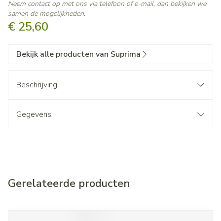
Neem contact op met ons via telefoon of e-mail, dan bekijken we
samen de mogelijkheden.
€ 25,60
Bekijk alle producten van Suprima
Beschrijving
Gegevens
Gerelateerde producten
Navigeren door de elementen van de carrousel is mogelijk met d
Druk om carrousel over te slaan
Druk op om naar carrouselnavigatie te gaan