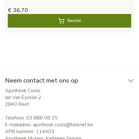
€ 36,70
Bestel
Neem contact met ons op
Apotheek Cools
Jan Van Eycklei 2
2840
Reet
Telefoon:
03 888 08 25
E-mailadres:
apotheek.cools@
telenet.be
APB nummer:
114403
Apotheek titularis:
Kathleen Simons