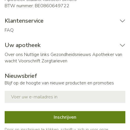
BTW nummer:
BE0860649722
Klantenservice
FAQ
Uw apotheek
Over ons
Nuttige links
Gezondheidsnieuws
Apotheker van
wacht
Voorschrift
Zorgtarieven
Nieuwsbrief
Blijf op de hoogte van nieuwe producten en promoties
E-mail adres
Inschrijven
Door op inschrijven te klikken, schrijft u zich in voor onze