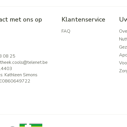
ct met ons op
Klantenservice
Uw
FAQ
Ove
2
Nutt
Gez
Apo
8 08 25
theek.cools@
telenet.be
Voor
14403
Zor
is:
Kathleen Simons
E0860649722