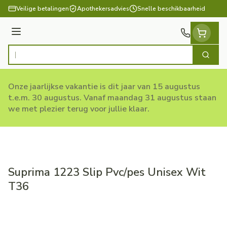
Ga naar de inhoud
Veilige betalingen
Apothekersadvies
Snelle beschikbaarheid
Menu
Zoek
Product, merk, categorie...
Onze jaarlijkse vakantie is dit jaar van 15 augustus
t.e.m. 30 augustus. Vanaf maandag 31 augustus staan
we met plezier terug voor jullie klaar.
Suprima 1223 Slip Pvc/pes Unisex Wit
T36