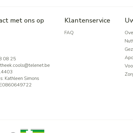
ct met ons op
Klantenservice
Uw
FAQ
Ove
2
Nutt
Gez
Apo
8 08 25
theek.cools@
telenet.be
Voor
14403
Zor
is:
Kathleen Simons
E0860649722