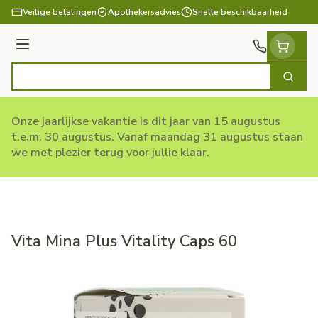
Ga naar de inhoud
Veilige betalingen
Apothekersadvies
Snelle beschikbaarheid
Menu
Zoek
Product, merk, categorie...
Onze jaarlijkse vakantie is dit jaar van 15 augustus
t.e.m. 30 augustus. Vanaf maandag 31 augustus staan
we met plezier terug voor jullie klaar.
Vita Mina Plus Vitality Caps 60