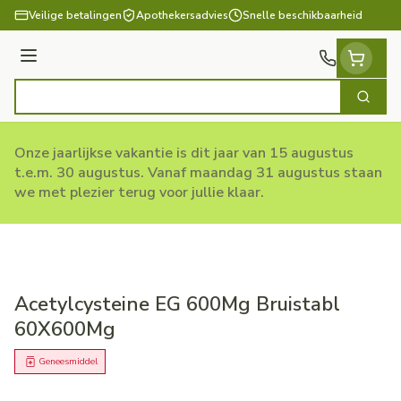
Ga naar de inhoud
Veilige betalingen
Apothekersadvies
Snelle beschikbaarheid
Menu
Zoek
Product, merk, categorie...
Onze jaarlijkse vakantie is dit jaar van 15 augustus
t.e.m. 30 augustus. Vanaf maandag 31 augustus staan
we met plezier terug voor jullie klaar.
Acetylcysteine EG 600Mg Bruistabl
60X600Mg
Geneesmiddel