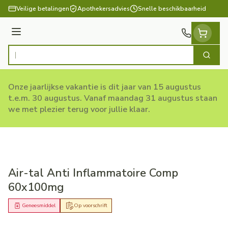
Ga naar de inhoud
Veilige betalingen
Apothekersadvies
Snelle beschikbaarheid
Menu
Zoek
Product, merk, categorie...
Onze jaarlijkse vakantie is dit jaar van 15 augustus
t.e.m. 30 augustus. Vanaf maandag 31 augustus staan
we met plezier terug voor jullie klaar.
Air-tal Anti Inflammatoire Comp
60x100mg
Geneesmiddel
Op voorschrift