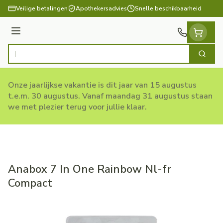
Ga naar de inhoud
Veilige betalingen
Apothekersadvies
Snelle beschikbaarheid
Menu
Zoek
Product, merk, categorie...
Onze jaarlijkse vakantie is dit jaar van 15 augustus
t.e.m. 30 augustus. Vanaf maandag 31 augustus staan
we met plezier terug voor jullie klaar.
Anabox 7 In One Rainbow Nl-fr
Compact