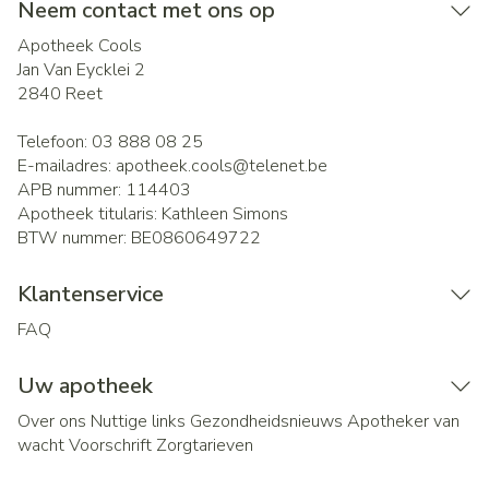
Neem contact met ons op
Apotheek Cools
Jan Van Eycklei 2
2840
Reet
Telefoon:
03 888 08 25
E-mailadres:
apotheek.cools@
telenet.be
APB nummer:
114403
Apotheek titularis:
Kathleen Simons
BTW nummer:
BE0860649722
Klantenservice
FAQ
Uw apotheek
Over ons
Nuttige links
Gezondheidsnieuws
Apotheker van
wacht
Voorschrift
Zorgtarieven