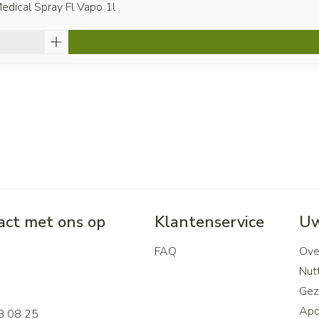
dical Spray Fl Vapo 1l
ct met ons op
Klantenservice
Uw
FAQ
Ove
2
Nutt
Gez
Apo
8 08 25