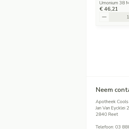
Umonium 38 Me
€ 46,21
Aantal
Neem conta
Apotheek Cools
Jan Van Eycklei 
2840
Reet
Telefoon:
03 88