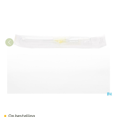
Bd Insyte-w Cath.iv 24g 3/7
Op bestelling