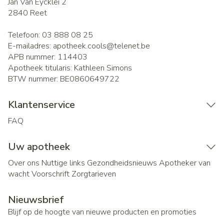
Jan Van Eycklei 2
2840
Reet
Telefoon:
03 888 08 25
E-mailadres:
apotheek.cools@
telenet.be
APB nummer:
114403
Apotheek titularis:
Kathleen Simons
BTW nummer:
BE0860649722
Klantenservice
FAQ
Uw apotheek
Over ons
Nuttige links
Gezondheidsnieuws
Apotheker van
wacht
Voorschrift
Zorgtarieven
Nieuwsbrief
Blijf op de hoogte van nieuwe producten en promoties