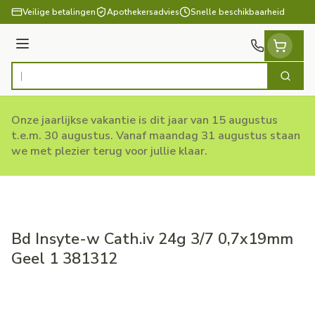
Ga naar de inhoud
Veilige betalingen
Apothekersadvies
Snelle beschikbaarheid
Menu
Zoek
Product, merk, categorie...
Onze jaarlijkse vakantie is dit jaar van 15 augustus
t.e.m. 30 augustus. Vanaf maandag 31 augustus staan
we met plezier terug voor jullie klaar.
Bd Insyte-w Cath.iv 24g 3/7 0,7x19mm
Geel 1 381312