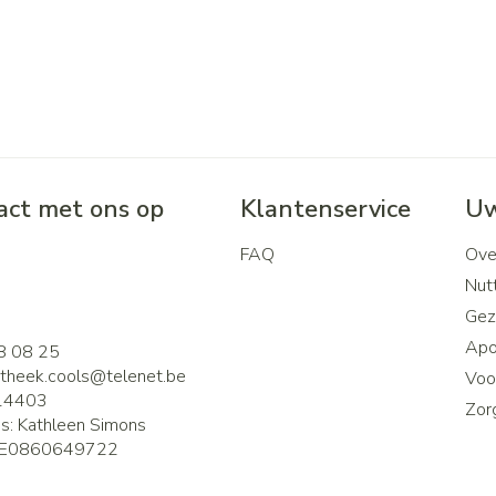
ct met ons op
Klantenservice
Uw
FAQ
Ove
2
Nutt
Gez
Apo
8 08 25
theek.cools@
telenet.be
Voor
14403
Zor
is:
Kathleen Simons
E0860649722