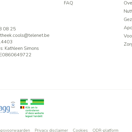
FAQ
Ove
2
Nutt
Gez
Apo
8 08 25
theek.cools@
telenet.be
Voor
14403
Zor
is:
Kathleen Simons
E0860649722
opsvoorwaarden
Privacy disclaimer
Cookies
ODR-platform