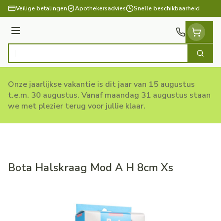
Ga naar de inhoud
Veilige betalingen
Apothekersadvies
Snelle beschikbaarheid
Menu
Zoek
Product, merk, categorie...
Onze jaarlijkse vakantie is dit jaar van 15 augustus
t.e.m. 30 augustus. Vanaf maandag 31 augustus staan
we met plezier terug voor jullie klaar.
Bota Halskraag Mod A H 8cm Xs