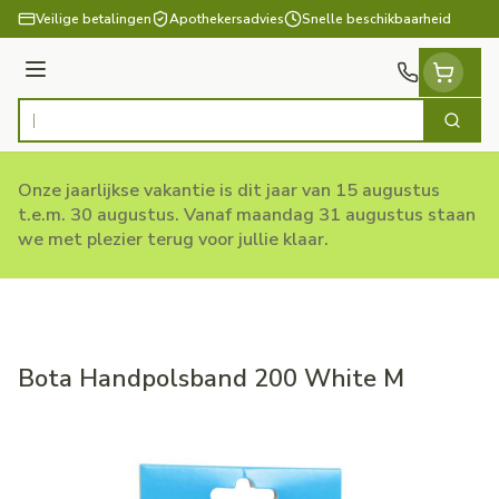
Ga naar de inhoud
Veilige betalingen
Apothekersadvies
Snelle beschikbaarheid
Menu
Zoek
Product, merk, categorie...
Onze jaarlijkse vakantie is dit jaar van 15 augustus
t.e.m. 30 augustus. Vanaf maandag 31 augustus staan
we met plezier terug voor jullie klaar.
Bota Handpolsband 200 White M