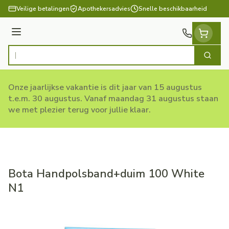
Ga naar de inhoud
Veilige betalingen
Apothekersadvies
Snelle beschikbaarheid
Menu
Zoek
Product, merk, categorie...
Onze jaarlijkse vakantie is dit jaar van 15 augustus
t.e.m. 30 augustus. Vanaf maandag 31 augustus staan
we met plezier terug voor jullie klaar.
Bota Handpolsband+duim 100 White
N1