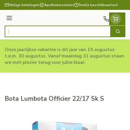
Ga naar de inhoud
Veilige betalingen
Apothekersadvies
Snelle beschikbaarheid
Menu
Zoek
Product, merk, categorie...
Onze jaarlijkse vakantie is dit jaar van 15 augustus
t.e.m. 30 augustus. Vanaf maandag 31 augustus staan
we met plezier terug voor jullie klaar.
Bota Lumbota Officier 22/17 Sk S