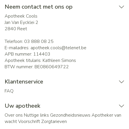
Neem contact met ons op
Apotheek Cools
Jan Van Eycklei 2
2840
Reet
Telefoon:
03 888 08 25
E-mailadres:
apotheek.cools@
telenet.be
APB nummer:
114403
Apotheek titularis:
Kathleen Simons
BTW nummer:
BE0860649722
Klantenservice
FAQ
Uw apotheek
Over ons
Nuttige links
Gezondheidsnieuws
Apotheker van
wacht
Voorschrift
Zorgtarieven