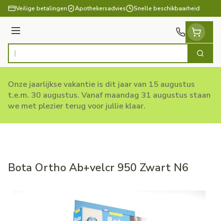
Ga naar de inhoud
Veilige betalingen
Apothekersadvies
Snelle beschikbaarheid
Menu
Zoek
Product, merk, categorie...
Onze jaarlijkse vakantie is dit jaar van 15 augustus
t.e.m. 30 augustus. Vanaf maandag 31 augustus staan
we met plezier terug voor jullie klaar.
Bota Ortho Ab+velcr 950 Zwart N6