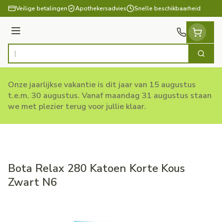
Ga naar de inhoud
Veilige betalingen
Apothekersadvies
Snelle beschikbaarheid
Menu
Zoek
Product, merk, categorie...
Onze jaarlijkse vakantie is dit jaar van 15 augustus
t.e.m. 30 augustus. Vanaf maandag 31 augustus staan
we met plezier terug voor jullie klaar.
Bota Relax 280 Katoen Korte Kous
Zwart N6