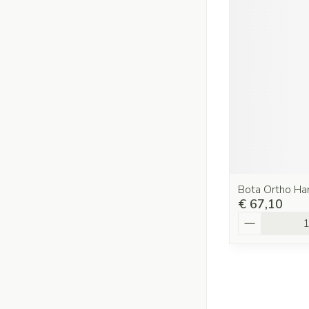
Bota Ortho H
€ 67,10
Aantal