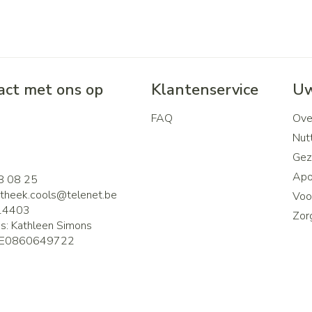
ct met ons op
Klantenservice
Uw
FAQ
Ove
2
Nutt
Gez
Apo
8 08 25
theek.cools@
telenet.be
Voor
14403
Zor
is:
Kathleen Simons
E0860649722