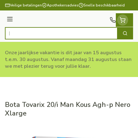
Ga naar de inhoud
Veilige betalingen
Apothekersadvies
Snelle beschikbaarheid
Menu
Zoek
Product, merk, categorie...
Onze jaarlijkse vakantie is dit jaar van 15 augustus
t.e.m. 30 augustus. Vanaf maandag 31 augustus staan
we met plezier terug voor jullie klaar.
Bota Tovarix 20/i Man Kous Agh-p Nero
Xlarge