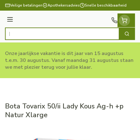
Ga naar de inhoud
Veilige betalingen
Apothekersadvies
Snelle beschikbaarheid
Menu
Zoek
Product, merk, categorie...
Onze jaarlijkse vakantie is dit jaar van 15 augustus
t.e.m. 30 augustus. Vanaf maandag 31 augustus staan
we met plezier terug voor jullie klaar.
Bota Tovarix 50/ii Lady Kous Ag-h +p
Natur Xlarge