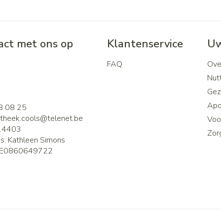
ct met ons op
Klantenservice
Uw
FAQ
Ove
2
Nutt
Gez
Apo
8 08 25
theek.cools@
telenet.be
Voor
14403
Zor
is:
Kathleen Simons
E0860649722