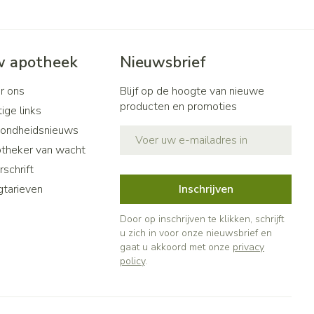
 apotheek
Nieuwsbrief
r ons
Blijf op de hoogte van nieuwe
producten en promoties
ige links
ondheidsnieuws
E-mail adres
theker van wacht
schrift
gtarieven
Inschrijven
Door op inschrijven te klikken, schrijft
u zich in voor onze nieuwsbrief en
gaat u akkoord met onze
privacy
policy
.