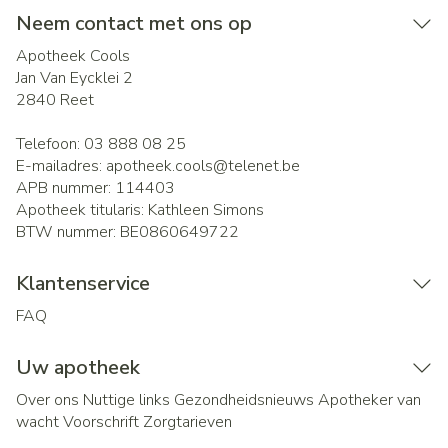
Neem contact met ons op
Apotheek Cools
Jan Van Eycklei 2
2840
Reet
Telefoon:
03 888 08 25
E-mailadres:
apotheek.cools@
telenet.be
APB nummer:
114403
Apotheek titularis:
Kathleen Simons
BTW nummer:
BE0860649722
Klantenservice
FAQ
Uw apotheek
Over ons
Nuttige links
Gezondheidsnieuws
Apotheker van
wacht
Voorschrift
Zorgtarieven