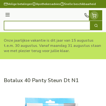
Ga naar de inhoud
Veilige betalingen
Apothekersadvies
Snelle beschikbaarheid
Menu
Zoek
Product, merk, categorie...
Onze jaarlijkse vakantie is dit jaar van 15 augustus
t.e.m. 30 augustus. Vanaf maandag 31 augustus staan
we met plezier terug voor jullie klaar.
Botalux 40 Panty Steun Dt N1