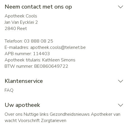
Neem contact met ons op
Apotheek Cools
Jan Van Eycklei 2
2840
Reet
Telefoon:
03 888 08 25
E-mailadres:
apotheek.cools@
telenet.be
APB nummer:
114403
Apotheek titularis:
Kathleen Simons
BTW nummer:
BE0860649722
Klantenservice
FAQ
Uw apotheek
Over ons
Nuttige links
Gezondheidsnieuws
Apotheker van
wacht
Voorschrift
Zorgtarieven