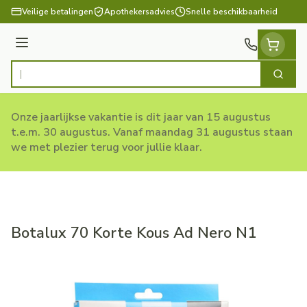
Ga naar de inhoud
Veilige betalingen
Apothekersadvies
Snelle beschikbaarheid
Menu
Zoek
Product, merk, categorie...
Onze jaarlijkse vakantie is dit jaar van 15 augustus
t.e.m. 30 augustus. Vanaf maandag 31 augustus staan
we met plezier terug voor jullie klaar.
Botalux 70 Korte Kous Ad Nero N1