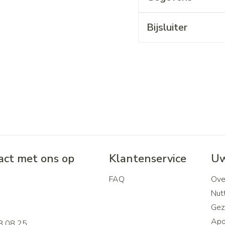
Bijsluiter
ct met ons op
Klantenservice
Uw
FAQ
Ove
2
Nutt
Gez
Apo
8 08 25