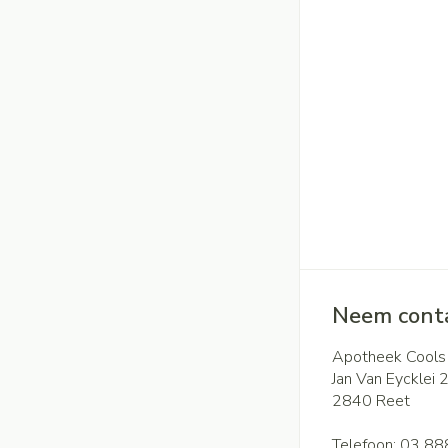
Neem conta
Apotheek Cools
Jan Van Eycklei 
2840
Reet
Telefoon:
03 88