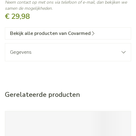
Neem contact op met ons via telefoon of e-mail, dan bekijken we
samen de mogelijkheden.
€ 29,98
Bekijk alle producten van Covarmed
Gegevens
Gerelateerde producten
Navigeren door de elementen van de carrousel is mogelijk met d
Druk om carrousel over te slaan
Druk op om naar carrouselnavigatie te gaan