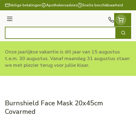
Ga naar de inhoud
Veilige betalingen
Apothekersadvies
Snelle beschikbaarheid
Menu
Zoek
Product, merk, categorie...
Onze jaarlijkse vakantie is dit jaar van 15 augustus
t.e.m. 30 augustus. Vanaf maandag 31 augustus staan
we met plezier terug voor jullie klaar.
Burnshield Face Mask 20x45cm
Covarmed