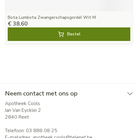
Bota Lumbota Zwangerschapsgordel Wit M
€ 38,60
Bestel
Neem contact met ons op
Apotheek Cools
Jan Van Eycklei 2
2840
Reet
Telefoon:
03 888 08 25
E-mailadres:
apotheek.cools@
telenet.be