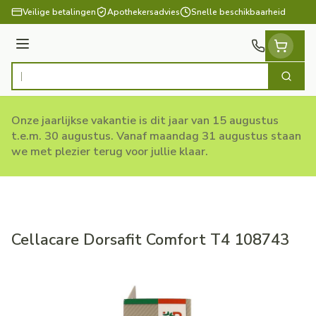
Ga naar de inhoud
Veilige betalingen
Apothekersadvies
Snelle beschikbaarheid
Menu
Zoek
Product, merk, categorie...
Onze jaarlijkse vakantie is dit jaar van 15 augustus
t.e.m. 30 augustus. Vanaf maandag 31 augustus staan
we met plezier terug voor jullie klaar.
Cellacare Dorsafit Comfort T4 108743