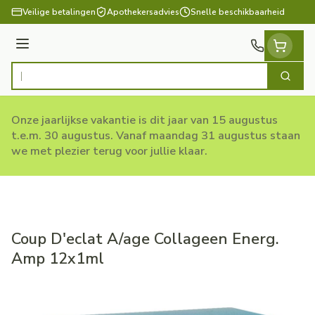
Ga naar de inhoud
Veilige betalingen
Apothekersadvies
Snelle beschikbaarheid
Menu
Zoek
Product, merk, categorie...
Onze jaarlijkse vakantie is dit jaar van 15 augustus
t.e.m. 30 augustus. Vanaf maandag 31 augustus staan
we met plezier terug voor jullie klaar.
Coup D'eclat A/age Collageen Energ.
Amp 12x1ml