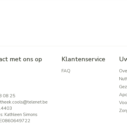
ct met ons op
Klantenservice
Uw
FAQ
Ove
2
Nutt
Gez
Apo
8 08 25
theek.cools@
telenet.be
Voor
14403
Zor
is:
Kathleen Simons
E0860649722