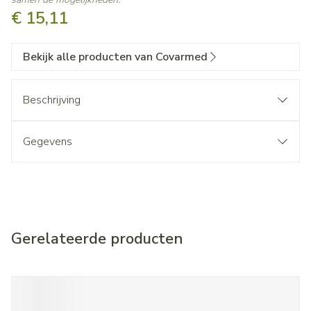
€ 15,11
Bekijk alle producten van Covarmed
Beschrijving
Gegevens
Gerelateerde producten
Navigeren door de elementen van de carrousel is mogelijk met d
Druk om carrousel over te slaan
Druk op om naar carrouselnavigatie te gaan