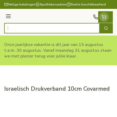
Ga naar de inhoud
Veilige betalingen
Apothekersadvies
Snelle beschikbaarheid
Menu
Zoek
Product, merk, categorie...
Onze jaarlijkse vakantie is dit jaar van 15 augustus
t.e.m. 30 augustus. Vanaf maandag 31 augustus staan
we met plezier terug voor jullie klaar.
Israelisch Drukverband 10cm Covarmed