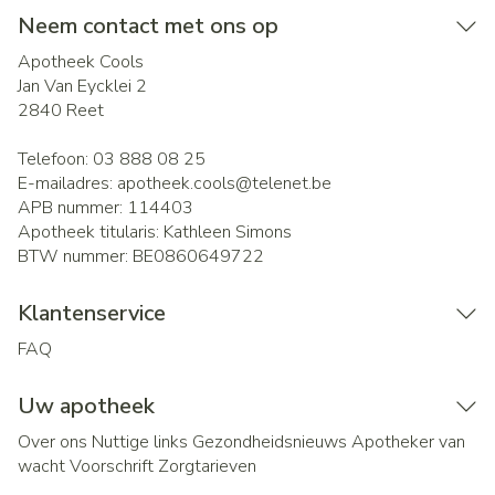
Neem contact met ons op
Apotheek Cools
Jan Van Eycklei 2
2840
Reet
Telefoon:
03 888 08 25
E-mailadres:
apotheek.cools@
telenet.be
APB nummer:
114403
Apotheek titularis:
Kathleen Simons
BTW nummer:
BE0860649722
Klantenservice
FAQ
Uw apotheek
Over ons
Nuttige links
Gezondheidsnieuws
Apotheker van
wacht
Voorschrift
Zorgtarieven