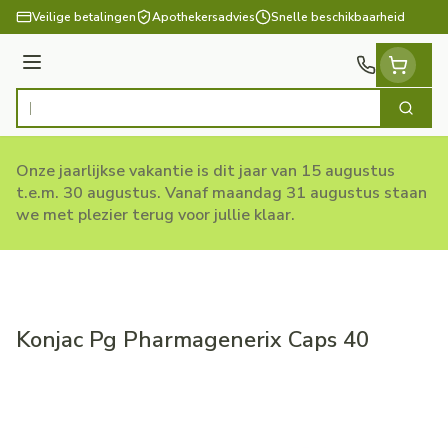
Ga naar de inhoud
Veilige betalingen
Apothekersadvies
Snelle beschikbaarheid
Menu
Zoek
Product, merk, categorie...
Onze jaarlijkse vakantie is dit jaar van 15 augustus
t.e.m. 30 augustus. Vanaf maandag 31 augustus staan
we met plezier terug voor jullie klaar.
Konjac Pg Pharmagenerix Caps 40