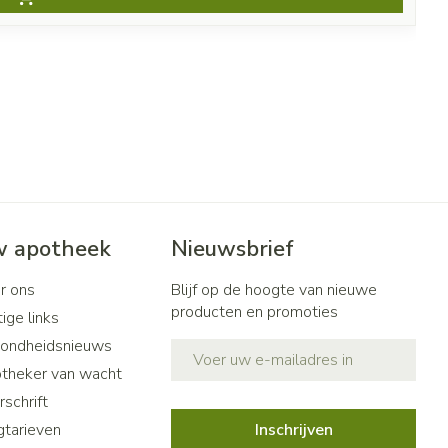
 apotheek
Nieuwsbrief
r ons
Blijf op de hoogte van nieuwe
producten en promoties
ige links
ondheidsnieuws
E-mail adres
theker van wacht
schrift
gtarieven
Inschrijven