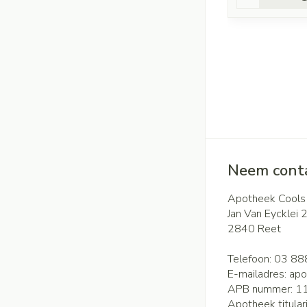
Neem conta
Apotheek Cools
Jan Van Eycklei 
2840
Reet
Telefoon:
03 88
E-mailadres:
apo
APB nummer:
1
Apotheek titular