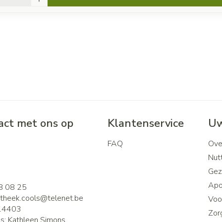
ct met ons op
Klantenservice
Uw
FAQ
Ove
2
Nutt
Gez
Apo
8 08 25
theek.cools@
telenet.be
Voor
14403
Zor
is:
Kathleen Simons