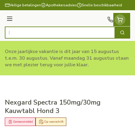
Ga naar de inhoud
Veilige betalingen
Apothekersadvies
Snelle beschikbaarheid
Menu
Zoek
Product, merk, categorie...
Onze jaarlijkse vakantie is dit jaar van 15 augustus
t.e.m. 30 augustus. Vanaf maandag 31 augustus staan
we met plezier terug voor jullie klaar.
Nexgard Spectra 150mg/30mg
Kauwtabl Hond 3
Geneesmiddel
Op voorschrift