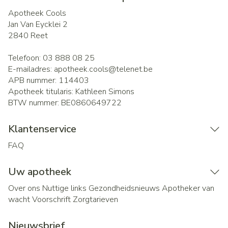
Apotheek Cools
Jan Van Eycklei 2
2840
Reet
Telefoon:
03 888 08 25
E-mailadres:
apotheek.cools@
telenet.be
APB nummer:
114403
Apotheek titularis:
Kathleen Simons
BTW nummer:
BE0860649722
Klantenservice
FAQ
Uw apotheek
Over ons
Nuttige links
Gezondheidsnieuws
Apotheker van
wacht
Voorschrift
Zorgtarieven
Nieuwsbrief