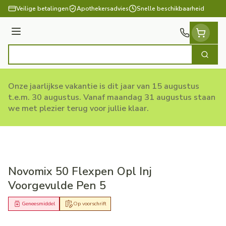
Ga naar de inhoud
Veilige betalingen
Apothekersadvies
Snelle beschikbaarheid
Menu
Zoek
Product, merk, categorie...
Onze jaarlijkse vakantie is dit jaar van 15 augustus
t.e.m. 30 augustus. Vanaf maandag 31 augustus staan
we met plezier terug voor jullie klaar.
Novomix 50 Flexpen Opl Inj
Voorgevulde Pen 5
Geneesmiddel
Op voorschrift