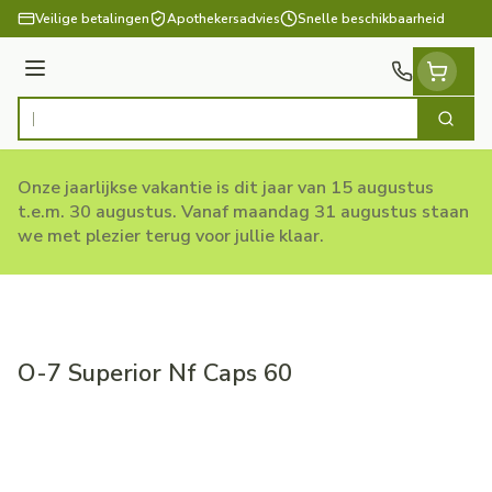
Ga naar de inhoud
Veilige betalingen
Apothekersadvies
Snelle beschikbaarheid
Menu
Zoek
Product, merk, categorie...
Onze jaarlijkse vakantie is dit jaar van 15 augustus
t.e.m. 30 augustus. Vanaf maandag 31 augustus staan
we met plezier terug voor jullie klaar.
O-7 Superior Nf Caps 60