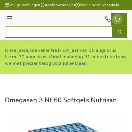
Ga naar de inhoud
Veilige betalingen
Apothekersadvies
Snelle beschikbaarheid
Menu
Zoek
Product, merk, categorie...
Onze jaarlijkse vakantie is dit jaar van 15 augustus
t.e.m. 30 augustus. Vanaf maandag 31 augustus staan
we met plezier terug voor jullie klaar.
Omegasan 3 Nf 60 Softgels Nutrisan