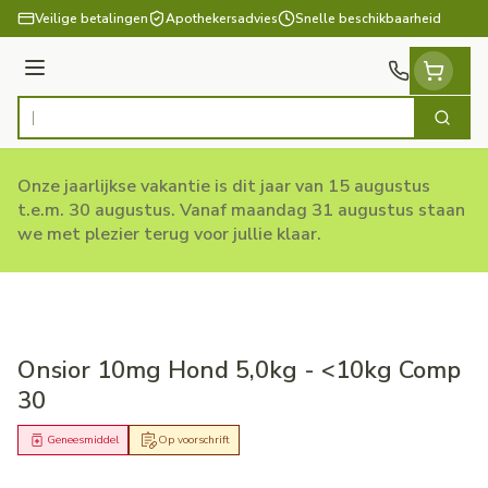
Ga naar de inhoud
Veilige betalingen
Apothekersadvies
Snelle beschikbaarheid
Menu
Zoek
Product, merk, categorie...
Onze jaarlijkse vakantie is dit jaar van 15 augustus
t.e.m. 30 augustus. Vanaf maandag 31 augustus staan
we met plezier terug voor jullie klaar.
Onsior 10mg Hond 5,0kg - <10kg Comp
30
Geneesmiddel
Op voorschrift