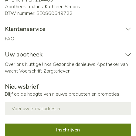
APB nummer:
114403
Apotheek titularis:
Kathleen Simons
BTW nummer:
BE0860649722
Klantenservice
FAQ
Uw apotheek
Over ons
Nuttige links
Gezondheidsnieuws
Apotheker van
wacht
Voorschrift
Zorgtarieven
Nieuwsbrief
Blijf op de hoogte van nieuwe producten en promoties
E-mail adres
Inschrijven