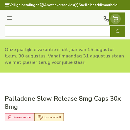
Ga naar de inhoud
Veilige betalingen
Apothekersadvies
Snelle beschikbaarheid
Menu
Zoek
Product, merk, categorie...
Onze jaarlijkse vakantie is dit jaar van 15 augustus
t.e.m. 30 augustus. Vanaf maandag 31 augustus staan
we met plezier terug voor jullie klaar.
Palladone Slow Release 8mg Caps 30x
8mg
Geneesmiddel
Op voorschrift