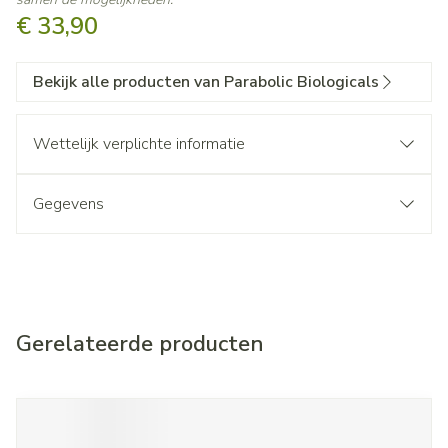
€ 33,90
Bekijk alle producten van Parabolic Biologicals
Wettelijk verplichte informatie
Gegevens
Gerelateerde producten
Navigeren door de elementen van de carrousel is mogelijk met d
Druk om carrousel over te slaan
Druk op om naar carrouselnavigatie te gaan