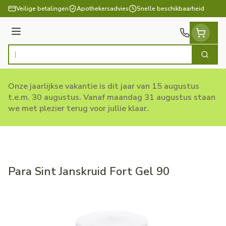
Ga naar de inhoud
Veilige betalingen
Apothekersadvies
Snelle beschikbaarheid
Menu
Zoek
Product, merk, categorie...
Onze jaarlijkse vakantie is dit jaar van 15 augustus
t.e.m. 30 augustus. Vanaf maandag 31 augustus staan
we met plezier terug voor jullie klaar.
Para Sint Janskruid Fort Gel 90