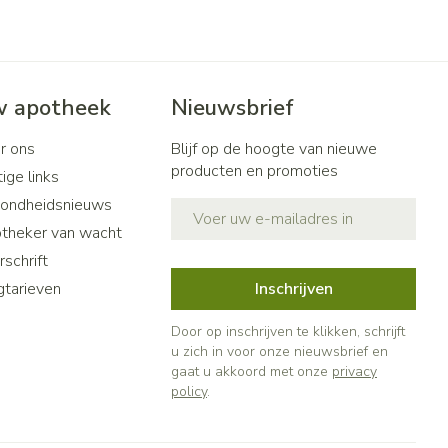
 apotheek
Nieuwsbrief
r ons
Blijf op de hoogte van nieuwe
producten en promoties
ige links
ondheidsnieuws
E-mail adres
theker van wacht
schrift
gtarieven
Inschrijven
Door op inschrijven te klikken, schrijft
u zich in voor onze nieuwsbrief en
gaat u akkoord met onze
privacy
policy
.