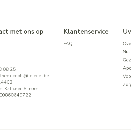
ct met ons op
Klantenservice
Uw
FAQ
Ove
2
Nutt
Gez
Apo
8 08 25
theek.cools@
telenet.be
Voor
14403
Zor
is:
Kathleen Simons
E0860649722