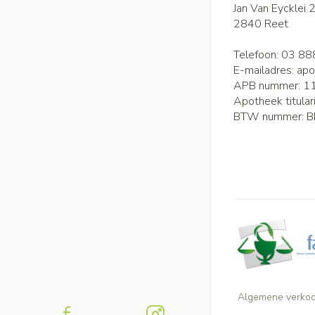
Jan Van Eycklei 
2840
Reet
Telefoon:
03 88
E-mailadres:
apo
APB nummer:
1
Apotheek titular
BTW nummer:
B
Algemene verko