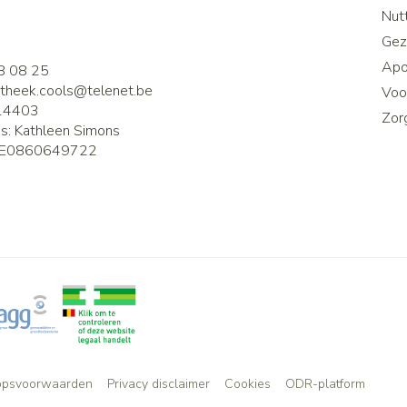
2
Nutt
Gez
Apo
8 08 25
theek.cools@
telenet.be
Voor
14403
Zor
is:
Kathleen Simons
E0860649722
opsvoorwaarden
Privacy disclaimer
Cookies
ODR-platform