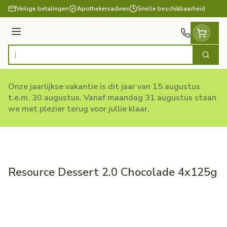
Ga naar de inhoud
Veilige betalingen
Apothekersadvies
Snelle beschikbaarheid
Menu
Zoek
Product, merk, categorie...
Onze jaarlijkse vakantie is dit jaar van 15 augustus
t.e.m. 30 augustus. Vanaf maandag 31 augustus staan
we met plezier terug voor jullie klaar.
Resource Dessert 2.0 Chocolade 4x125g