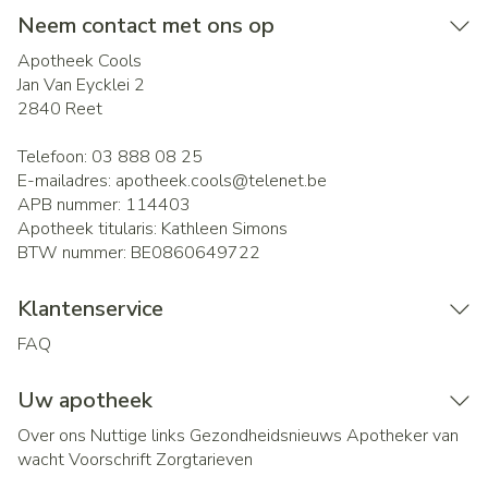
Neem contact met ons op
Apotheek Cools
Jan Van Eycklei 2
2840
Reet
Telefoon:
03 888 08 25
E-mailadres:
apotheek.cools@
telenet.be
APB nummer:
114403
Apotheek titularis:
Kathleen Simons
BTW nummer:
BE0860649722
Klantenservice
FAQ
Uw apotheek
Over ons
Nuttige links
Gezondheidsnieuws
Apotheker van
wacht
Voorschrift
Zorgtarieven