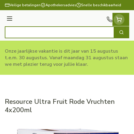
Ga naar de inhoud
Veilige betalingen
Apothekersadvies
Snelle beschikbaarheid
Menu
Zoek
Product, merk, categorie...
Onze jaarlijkse vakantie is dit jaar van 15 augustus
t.e.m. 30 augustus. Vanaf maandag 31 augustus staan
we met plezier terug voor jullie klaar.
Resource Ultra Fruit Rode Vruchten
4x200ml