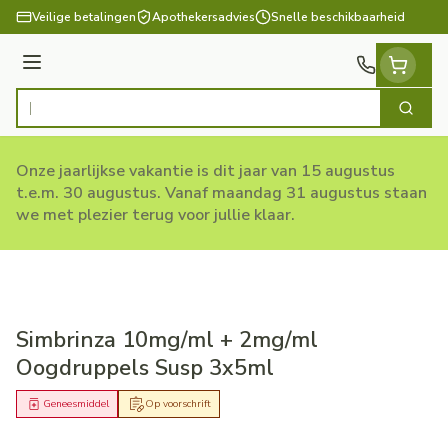
Ga naar de inhoud
Veilige betalingen
Apothekersadvies
Snelle beschikbaarheid
Menu
Zoek
Product, merk, categorie...
Onze jaarlijkse vakantie is dit jaar van 15 augustus
t.e.m. 30 augustus. Vanaf maandag 31 augustus staan
we met plezier terug voor jullie klaar.
Simbrinza 10mg/ml + 2mg/ml
Oogdruppels Susp 3x5ml
Geneesmiddel
Op voorschrift