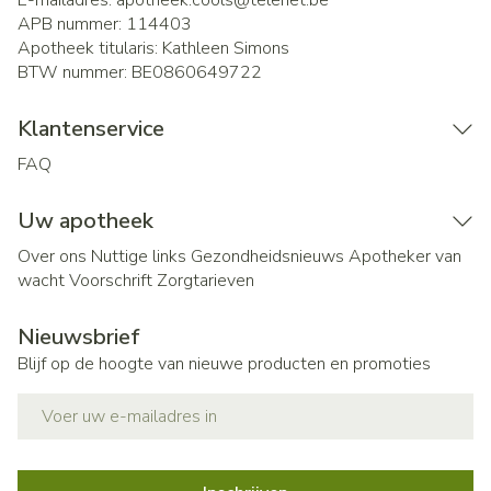
E-mailadres:
apotheek.cools@
telenet.be
APB nummer:
114403
Apotheek titularis:
Kathleen Simons
BTW nummer:
BE0860649722
Klantenservice
FAQ
Uw apotheek
Over ons
Nuttige links
Gezondheidsnieuws
Apotheker van
wacht
Voorschrift
Zorgtarieven
Nieuwsbrief
Blijf op de hoogte van nieuwe producten en promoties
E-mail adres