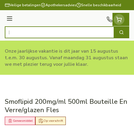
Ga naar de inhoud
Veilige betalingen
Apothekersadvies
Snelle beschikbaarheid
Menu
Zoek
Product, merk, categorie...
Onze jaarlijkse vakantie is dit jaar van 15 augustus
t.e.m. 30 augustus. Vanaf maandag 31 augustus staan
we met plezier terug voor jullie klaar.
Smoflipid 200mg/ml 500ml Bouteille En
Verre/glazen Fles
Geneesmiddel
Op voorschrift