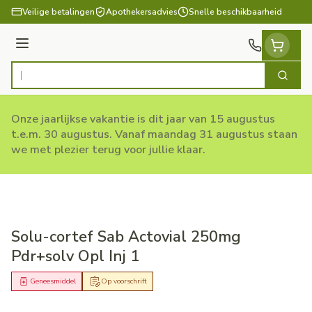
Ga naar de inhoud
Veilige betalingen
Apothekersadvies
Snelle beschikbaarheid
Menu
Zoek
Product, merk, categorie...
Onze jaarlijkse vakantie is dit jaar van 15 augustus
t.e.m. 30 augustus. Vanaf maandag 31 augustus staan
we met plezier terug voor jullie klaar.
Solu-cortef Sab Actovial 250mg
Pdr+solv Opl Inj 1
Geneesmiddel
Op voorschrift