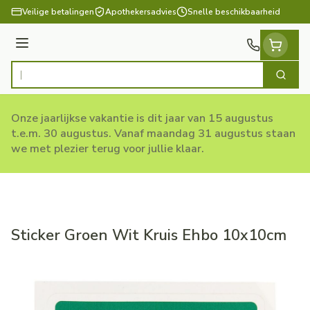
Ga naar de inhoud
Veilige betalingen
Apothekersadvies
Snelle beschikbaarheid
Menu
Zoek
Product, merk, categorie...
Onze jaarlijkse vakantie is dit jaar van 15 augustus
t.e.m. 30 augustus. Vanaf maandag 31 augustus staan
we met plezier terug voor jullie klaar.
Sticker Groen Wit Kruis Ehbo 10x10cm